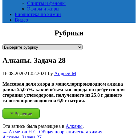
Спирты и фенолы
Эфиры и жиры
Библиотека по химии
Видео
Рубрики
Р
у
Алканы. Задача 28
б
р
и
16.08.2020
21.02.2021
by
Андрей М
к
Массовая доля хлора в монохлорпроизводном алкана
и
равна 55,05%. какой объем кислорода потребуется для
сгорания углеводорода, полученного из 25,8 г данного
галогенопроизводного и 6,9 г натрия.
Решение
Эта запись была размещена в
Алканы
.
Post
←
Ахметов Н.С. Общая неорганическая химия
Алканы. Задача 27
→