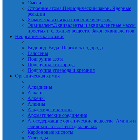
Смеси
Строение атома.Периодический закон. Ядерные
реакции
Химическая связь и строение вещества
Эквивалент.Эквиваленты и эквивалентные массы
простых и сложных веществ. Закон эквивалентов
Неорганическая химия
Водород. Вода. Перекись водорода
Галогены
Подгруппа азота
Подгруппа кислорода
Подгруппа углерода и кремния
Органическая химия
Алкадиены
Алканы
Алкены
Алкины
Альдегиды и кетоны
Ароматические соединения
Атосодержащие органические вещества. Амины и
амилокислоты. Пептиды. белки.
Карбоновые кислоты
Углеводы