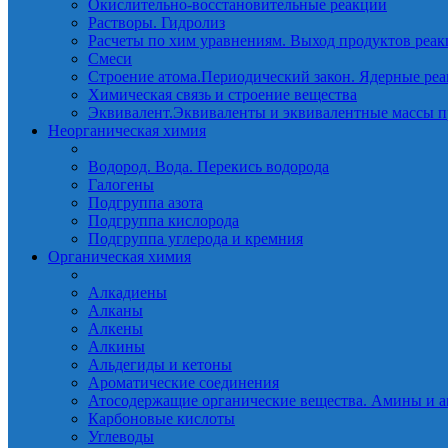
Окислительно-восстановительные реакции
Растворы. Гидролиз
Расчеты по хим уравнениям. Выход продуктов реа
Смеси
Строение атома.Периодический закон. Ядерные ре
Химическая связь и строение вещества
Эквивалент.Эквиваленты и эквивалентные массы п
Неорганическая химия
Водород. Вода. Перекись водорода
Галогены
Подгруппа азота
Подгруппа кислорода
Подгруппа углерода и кремния
Органическая химия
Алкадиены
Алканы
Алкены
Алкины
Альдегиды и кетоны
Ароматические соединения
Атосодержащие органические вещества. Амины и а
Карбоновые кислоты
Углеводы