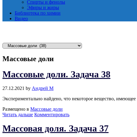
Спирты и фенолы
Эфиры и жиры
Библиотека по химии
Видео
Р
у
Массовые доли
б
р
и
Массовые доли. Задача 38
к
и
27.12.2021
by
Андрей М
Экспериментально найдено, что некоторое вещество, имеющее м
Размещено в
Массовые доли
Массовые
Читать дальше
Комментировать
доли.
Задача
Массовая доля. Задача 37
38