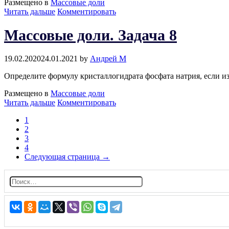
Размещено в
Массовые доли
Массовые
Читать дальше
Комментировать
доли.
Задача
Массовые доли. Задача 8
7
19.02.2020
24.01.2021
by
Андрей М
Определите формулу кристаллогидрата фосфата натрия, если изв
Размещено в
Массовые доли
Массовые
Читать дальше
Комментировать
доли.
1
Задача
2
8
3
4
Следующая страница →
Н
а
й
т
и: