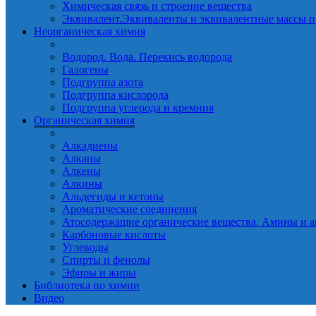
Химическая связь и строение вещества
Эквивалент.Эквиваленты и эквивалентные массы п
Неорганическая химия
Водород. Вода. Перекись водорода
Галогены
Подгруппа азота
Подгруппа кислорода
Подгруппа углерода и кремния
Органическая химия
Алкадиены
Алканы
Алкены
Алкины
Альдегиды и кетоны
Ароматические соединения
Атосодержащие органические вещества. Амины и а
Карбоновые кислоты
Углеводы
Спирты и фенолы
Эфиры и жиры
Библиотека по химии
Видео