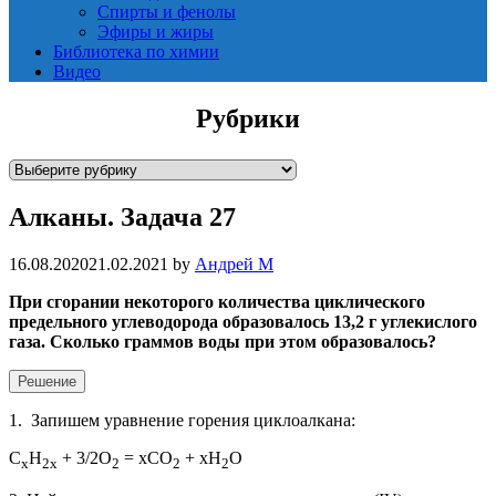
Спирты и фенолы
Эфиры и жиры
Библиотека по химии
Видео
Рубрики
Р
у
Алканы. Задача 27
б
р
и
16.08.2020
21.02.2021
by
Андрей М
к
При сгорании некоторого количества циклического
и
предельного углеводорода образовалось 13,2 г углекислого
газа. Сколько граммов воды при этом образовалось?
Решение
1. Запишем уравнение горения циклоалкана:
С
H
+ 3/2O
= xCO
+ xH
O
x
2
x
2
2
2