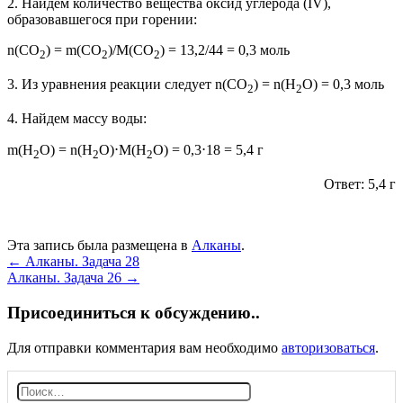
2. Найдем количество вещества оксид углерода (IV),
образовавшегося при горении:
n(CO
) = m(CO
)/M(CO
) = 13,2/44 = 0,3 моль
2
2
2
3. Из уравнения реакции следует n(CO
) = n(H
O) = 0,3 моль
2
2
4. Найдем массу воды:
m(H
O) = n(H
O)⋅М(H
O) = 0,3⋅18 = 5,4 г
2
2
2
Ответ: 5,4 г
Эта запись была размещена в
Алканы
.
Post
←
Алканы. Задача 28
Алканы. Задача 26
→
navigation
Присоединиться к обсуждению..
Для отправки комментария вам необходимо
авторизоваться
.
Н