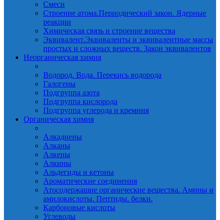
Смеси
Строение атома.Периодический закон. Ядерные
реакции
Химическая связь и строение вещества
Эквивалент.Эквиваленты и эквивалентные массы
простых и сложных веществ. Закон эквивалентов
Неорганическая химия
Водород. Вода. Перекись водорода
Галогены
Подгруппа азота
Подгруппа кислорода
Подгруппа углерода и кремния
Органическая химия
Алкадиены
Алканы
Алкены
Алкины
Альдегиды и кетоны
Ароматические соединения
Атосодержащие органические вещества. Амины и
амилокислоты. Пептиды. белки.
Карбоновые кислоты
Углеводы