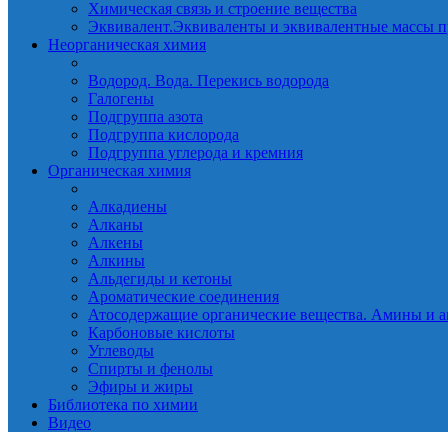
Химическая связь и строение вещества
Эквивалент.Эквиваленты и эквивалентные массы п
Неорганическая химия
Водород. Вода. Перекись водорода
Галогены
Подгруппа азота
Подгруппа кислорода
Подгруппа углерода и кремния
Органическая химия
Алкадиены
Алканы
Алкены
Алкины
Альдегиды и кетоны
Ароматические соединения
Атосодержащие органические вещества. Амины и а
Карбоновые кислоты
Углеводы
Спирты и фенолы
Эфиры и жиры
Библиотека по химии
Видео