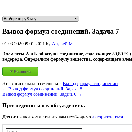
Р
у
Вывод формул соединений. Задача 7
б
р
и
01.03.2020
09.01.2021
by
Андрей М
к
Элементы А и Б образуют соединение, содержащее 89,89 % (п
и
водорода. Определите формулу вещества, содержащего элем
Решение
Эта запись была размещена в
Вывод формул соединений
.
Post
←
Вывод формул соединений. Задача 8
Вывод формул соединений. Задача 6
→
navigation
Присоединиться к обсуждению..
Для отправки комментария вам необходимо
авторизоваться
.
Н