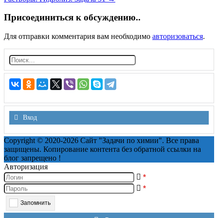
navigation
Присоединиться к обсуждению..
Для отправки комментария вам необходимо
авторизоваться
.
Н
а
й
т
и:
Вход
Copyright © 2020-2026 Сайт "Задачи по химии". Все права
защищены. Копирование контента без обратной ссылки на
блог запрещено !
Авторизация
*
*
Запомнить