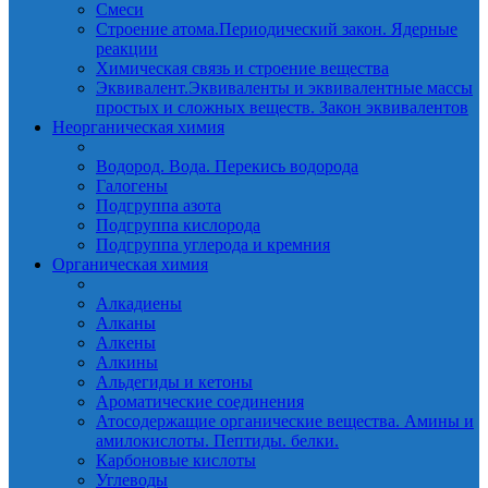
Смеси
Строение атома.Периодический закон. Ядерные
реакции
Химическая связь и строение вещества
Эквивалент.Эквиваленты и эквивалентные массы
простых и сложных веществ. Закон эквивалентов
Неорганическая химия
Водород. Вода. Перекись водорода
Галогены
Подгруппа азота
Подгруппа кислорода
Подгруппа углерода и кремния
Органическая химия
Алкадиены
Алканы
Алкены
Алкины
Альдегиды и кетоны
Ароматические соединения
Атосодержащие органические вещества. Амины и
амилокислоты. Пептиды. белки.
Карбоновые кислоты
Углеводы