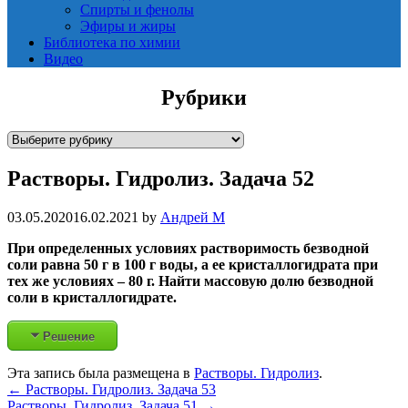
Спирты и фенолы
Эфиры и жиры
Библиотека по химии
Видео
Рубрики
Р
у
Растворы. Гидролиз. Задача 52
б
р
и
03.05.2020
16.02.2021
by
Андрей М
к
При определенных условиях растворимость безводной
и
соли равна 50 г в 100 г воды, а ее кристаллогидрата при
тех же условиях – 80 г. Найти массовую долю безводной
соли в кристаллогидрате.
Решение
Эта запись была размещена в
Растворы. Гидролиз
.
Post
←
Растворы. Гидролиз. Задача 53
Растворы. Гидролиз. Задача 51
→