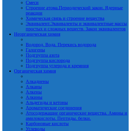
Смеси
Строение атома.Периодический закон. Ядерные
реакции
Химическая связь и строение вещества
Эквивалент.Эквиваленты и эквивалентные массы
простых и сложных веществ. Закон эквивалентов
Неорганическая химия
Водород. Вода. Перекись водорода
Галогены
Подгруппа азота
Подгруппа кислорода
Подгруппа углерода и кремния
Органическая химия
Алкадиены
Алканы
Алкены
Алкины
Альдегиды и кетоны
Ароматические соединения
Атосодержащие органические вещества. Амины и
амилокислоты. Пептиды. белки.
Карбоновые кислоты
Углеводы