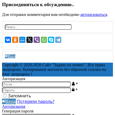
Присоединиться к обсуждению..
Для отправки комментария вам необходимо
авторизоваться
.
Н
а
й
т
и:
Вход
Copyright © 2020-2026 Сайт "Задачи по химии". Все права
защищены. Копирование контента без обратной ссылки на
блог запрещено !
Авторизация
*
*
Запомнить
Вход
Потеряли пароль?
Авторизация
Генерация пароля