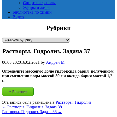
Спирты и фенолы
Эфиры и жиры
Библиотека по химии
Видео
Рубрики
Р
у
Растворы. Гидролиз. Задача 37
б
р
и
06.05.2020
16.02.2021
by
Андрей М
к
Определите массовую долю гидроксида бария полученном
и
при смешении воды массой 50 г и оксида бария массой 1,2
г.
Решение
Эта запись была размещена в
Растворы. Гидролиз
.
Post
←
Растворы. Гидролиз. Задача 38
Растворы. Гидролиз. Задача 36
→
navigation