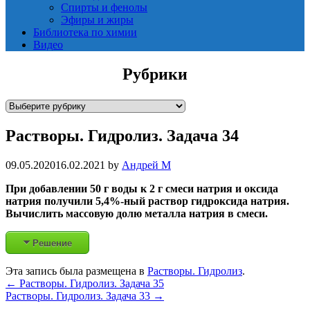
Спирты и фенолы
Эфиры и жиры
Библиотека по химии
Видео
Рубрики
Р
у
Растворы. Гидролиз. Задача 34
б
р
и
09.05.2020
16.02.2021
by
Андрей М
к
При добавлении 50 г воды к 2 г смеси натрия и оксида
и
натрия получили 5,4%-ный раствор гидроксида натрия.
Вычислить массовую долю металла натрия в смеси.
Решение
Эта запись была размещена в
Растворы. Гидролиз
.
Post
←
Растворы. Гидролиз. Задача 35
Растворы. Гидролиз. Задача 33
→
navigation