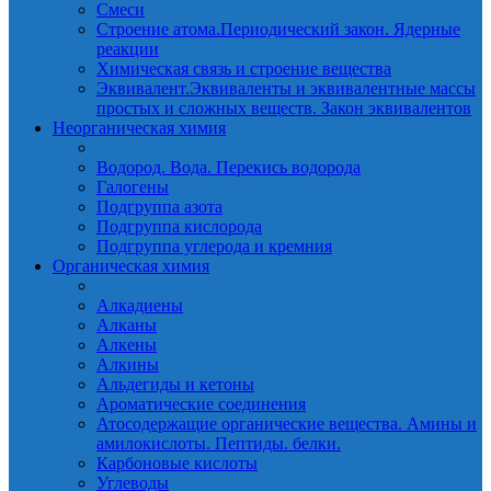
Смеси
Строение атома.Периодический закон. Ядерные
реакции
Химическая связь и строение вещества
Эквивалент.Эквиваленты и эквивалентные массы
простых и сложных веществ. Закон эквивалентов
Неорганическая химия
Водород. Вода. Перекись водорода
Галогены
Подгруппа азота
Подгруппа кислорода
Подгруппа углерода и кремния
Органическая химия
Алкадиены
Алканы
Алкены
Алкины
Альдегиды и кетоны
Ароматические соединения
Атосодержащие органические вещества. Амины и
амилокислоты. Пептиды. белки.
Карбоновые кислоты
Углеводы