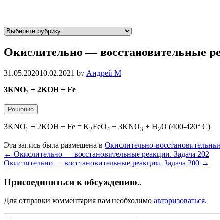
Р
у
Окислительно — восстановительные ре
б
р
и
31.05.2020
10.02.2021
by
Андрей М
к
3KNO
+ 2KOH + Fe
3
и
Решение
3KNO
+ 2KOH + Fe = K
FeO
+ 3KNO
+ H
O (400-420° C)
3
2
4
3
2
Эта запись была размещена в
Окислительно-восстановительны
Post
←
Окислительно — восстановительные реакции. Задача 202
Окислительно — восстановительные реакции. Задача 200
→
navigation
Присоединиться к обсуждению..
Для отправки комментария вам необходимо
авторизоваться
.