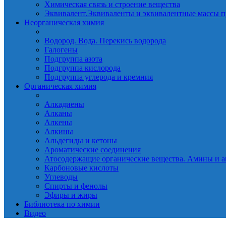
Химическая связь и строение вещества
Эквивалент.Эквиваленты и эквивалентные массы п
Неорганическая химия
Водород. Вода. Перекись водорода
Галогены
Подгруппа азота
Подгруппа кислорода
Подгруппа углерода и кремния
Органическая химия
Алкадиены
Алканы
Алкены
Алкины
Альдегиды и кетоны
Ароматические соединения
Атосодержащие органические вещества. Амины и а
Карбоновые кислоты
Углеводы
Спирты и фенолы
Эфиры и жиры
Библиотека по химии
Видео