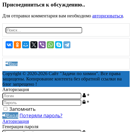
Присоединиться к обсуждению..
Для отправки комментария вам необходимо
авторизоваться
.
Н
а
й
т
и:
Вход
Copyright © 2020-2026 Сайт "Задачи по химии". Все права
защищены. Копирование контента без обратной ссылки на
блог запрещено !
Авторизация
*
*
Запомнить
Вход
Потеряли пароль?
Авторизация
Генерация пароля