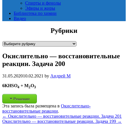
Спирты и фенолы
Эфиры и жиры
Библиотека по химии
Видео
Рубрики
Р
у
Окислительно — восстановительные
б
р
реакции. Задача 200
и
к
31.05.2020
10.02.2021
by
Андрей М
и
6KHSO
+ M
O
4
2
3
Решение
Эта запись была размещена в
Окислительно-
восстановительные реакции
.
Post
←
Окислительно — восстановительные реакции. Задача 201
Окислительно — восстановительные реакции. Задача 199
→
navigation