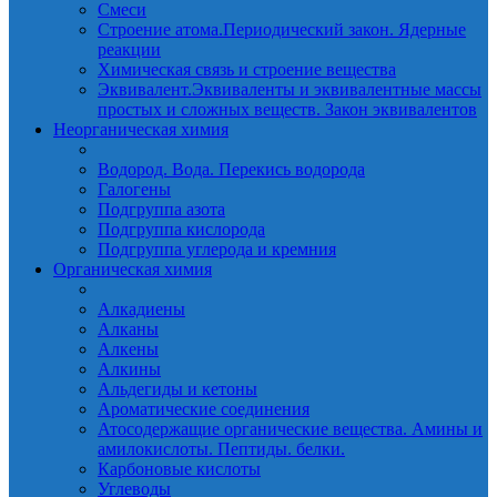
Смеси
Строение атома.Периодический закон. Ядерные
реакции
Химическая связь и строение вещества
Эквивалент.Эквиваленты и эквивалентные массы
простых и сложных веществ. Закон эквивалентов
Неорганическая химия
Водород. Вода. Перекись водорода
Галогены
Подгруппа азота
Подгруппа кислорода
Подгруппа углерода и кремния
Органическая химия
Алкадиены
Алканы
Алкены
Алкины
Альдегиды и кетоны
Ароматические соединения
Атосодержащие органические вещества. Амины и
амилокислоты. Пептиды. белки.
Карбоновые кислоты
Углеводы