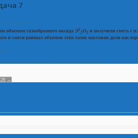
дача 7
ных отношений
2
им объемом газообразного оксида Э
О
и получили смесь с п
2
2
 что в смеси равных объемов этих газов массовая доля кислор
кции
акции
ростых и сложных веществ. Закон эквивалентов
 28
→