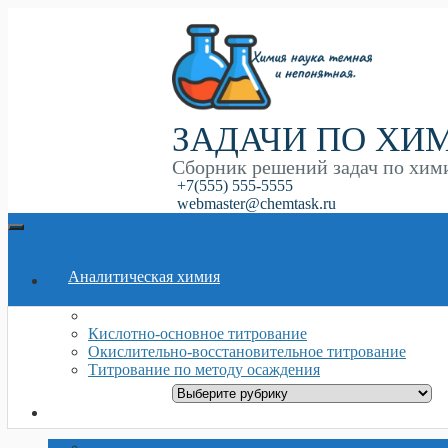
Перейти
к
основному
контенту
ЗАДАЧИ ПО ХИ
Сборник решений задач по хим
+7(555) 555-5555
webmaster@chemtask.ru
Toggle
Menu
Аналитическая химия
Кислотно-основное титрование
Окислительно-восстановительное титрование
Титрование по методу осаждения
Р
Общая химия
у
б