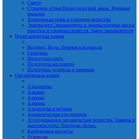
Смеси
Строение атома.Периодический закон. Ядерные
реакции
Химическая связь и строение вещества
Эквивалент.Эквиваленты и эквивалентные массы
простых и сложных веществ. Закон эквивалентов
Неорганическая химия
Водород. Вода. Перекись водорода
Галогены
Подгруппа азота
Подгруппа кислорода
Подгруппа углерода и кремния
Органическая химия
Алкадиены
Алканы
Алкены
Алкины
Альдегиды и кетоны
Ароматические соединения
Атосодержащие органические вещества. Амины и
амилокислоты. Пептиды. белки.
Карбоновые кислоты
Углеводы