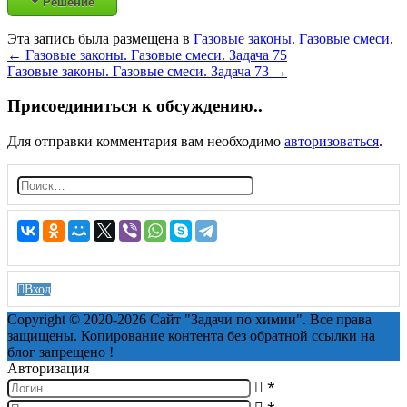
Решение
Эта запись была размещена в
Газовые законы. Газовые смеси
.
Post
←
Газовые законы. Газовые смеси. Задача 75
Газовые законы. Газовые смеси. Задача 73
→
navigation
Присоединиться к обсуждению..
Для отправки комментария вам необходимо
авторизоваться
.
Н
а
й
т
и:
Вход
Copyright © 2020-2026 Сайт "Задачи по химии". Все права
защищены. Копирование контента без обратной ссылки на
блог запрещено !
Авторизация
*