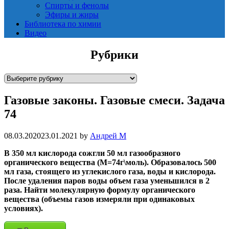
Спирты и фенолы
Эфиры и жиры
Библиотека по химии
Видео
Рубрики
Р
у
Газовые законы. Газовые смеси. Задача
б
р
74
и
к
08.03.2020
23.01.2021
by
Андрей М
и
В 350 мл кислорода сожгли 50 мл газообразного
органического вещества (М=74г\моль). Образовалось 500
мл газа, стоящего из углекислого газа, воды и кислорода.
После удаления паров воды объем газа уменьшился в 2
раза. Найти молекулярную формулу органического
вещества (объемы газов измеряли при одинаковых
условиях).