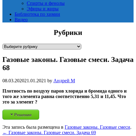
Спирты и фенолы
Эфиры и жиры
Библиотека по химии
Видео
Рубрики
Р
у
Газовые законы. Газовые смеси. Задача
б
р
68
и
к
08.03.2020
21.01.2021
by
Андрей М
и
Плотность по воздуху паров хлорида и бромида одного и
того же элемента равна соответственно 5,31 и 11,45. Что
это за элемент ?
Решение
Эта запись была размещена в
Газовые законы. Газовые смеси
.
Post
←
Газовые законы. Газовые смеси. Задача 69