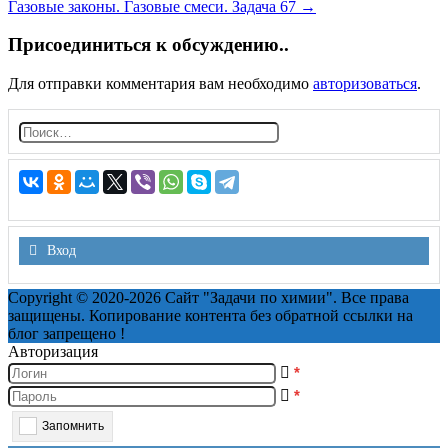
Газовые законы. Газовые смеси. Задача 67
→
navigation
Присоединиться к обсуждению..
Для отправки комментария вам необходимо
авторизоваться
.
Н
а
й
т
и:
Вход
Copyright © 2020-2026 Сайт "Задачи по химии". Все права
защищены. Копирование контента без обратной ссылки на
блог запрещено !
Авторизация
*
*
Запомнить