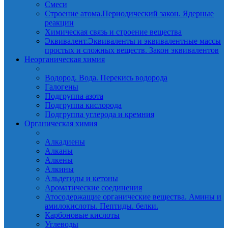
Смеси
Строение атома.Периодический закон. Ядерные
реакции
Химическая связь и строение вещества
Эквивалент.Эквиваленты и эквивалентные массы
простых и сложных веществ. Закон эквивалентов
Неорганическая химия
Водород. Вода. Перекись водорода
Галогены
Подгруппа азота
Подгруппа кислорода
Подгруппа углерода и кремния
Органическая химия
Алкадиены
Алканы
Алкены
Алкины
Альдегиды и кетоны
Ароматические соединения
Атосодержащие органические вещества. Амины и
амилокислоты. Пептиды. белки.
Карбоновые кислоты
Углеводы