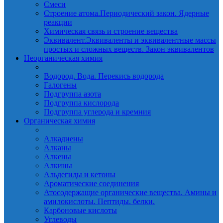
Смеси
Строение атома.Периодический закон. Ядерные
реакции
Химическая связь и строение вещества
Эквивалент.Эквиваленты и эквивалентные массы
простых и сложных веществ. Закон эквивалентов
Неорганическая химия
Водород. Вода. Перекись водорода
Галогены
Подгруппа азота
Подгруппа кислорода
Подгруппа углерода и кремния
Органическая химия
Алкадиены
Алканы
Алкены
Алкины
Альдегиды и кетоны
Ароматические соединения
Атосодержащие органические вещества. Амины и
амилокислоты. Пептиды. белки.
Карбоновые кислоты
Углеводы