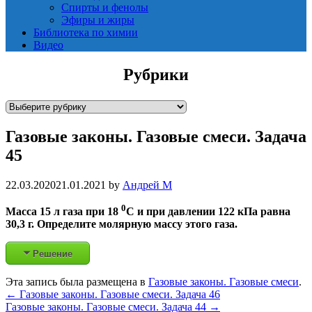
Спирты и фенолы
Эфиры и жиры
Библиотека по химии
Видео
Рубрики
Р
у
Газовые законы. Газовые смеси. Задача
б
р
45
и
к
22.03.2020
21.01.2021
by
Андрей М
и
0
Масса 15 л газа при 18
С и при давлении 122 кПа равна
30,3 г. Определите молярную массу этого газа.
Решение
Эта запись была размещена в
Газовые законы. Газовые смеси
.
Post
←
Газовые законы. Газовые смеси. Задача 46
Газовые законы. Газовые смеси. Задача 44
→