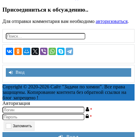
navigation
Присоединиться к обсуждению..
Для отправки комментария вам необходимо
авторизоваться
.
Н
а
й
т
и:
Вход
Copyright © 2020-2026 Сайт "Задачи по химии". Все права
защищены. Копирование контента без обратной ссылки на
блог запрещено !
Авторизация
*
*
Запомнить