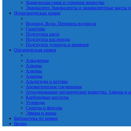
Химическая связь и строение вещества
Эквивалент.Эквиваленты и эквивалентные массы п
Неорганическая химия
Водород. Вода. Перекись водорода
Галогены
Подгруппа азота
Подгруппа кислорода
Подгруппа углерода и кремния
Органическая химия
Алкадиены
Алканы
Алкены
Алкины
Альдегиды и кетоны
Ароматические соединения
Атосодержащие органические вещества. Амины и а
Карбоновые кислоты
Углеводы
Спирты и фенолы
Эфиры и жиры
Библиотека по химии
Видео