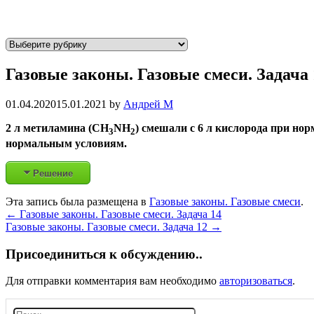
Р
у
Газовые законы. Газовые смеси. Задача 
б
р
и
01.04.2020
15.01.2021
by
Андрей М
к
2
л метиламина
(CH
NH
)
смешали с
6
л кислорода при нор
3
2
и
нормальным условиям.
Решение
Эта запись была размещена в
Газовые законы. Газовые смеси
.
Post
←
Газовые законы. Газовые смеси. Задача 14
Газовые законы. Газовые смеси. Задача 12
→
navigation
Присоединиться к обсуждению..
Для отправки комментария вам необходимо
авторизоваться
.
Н