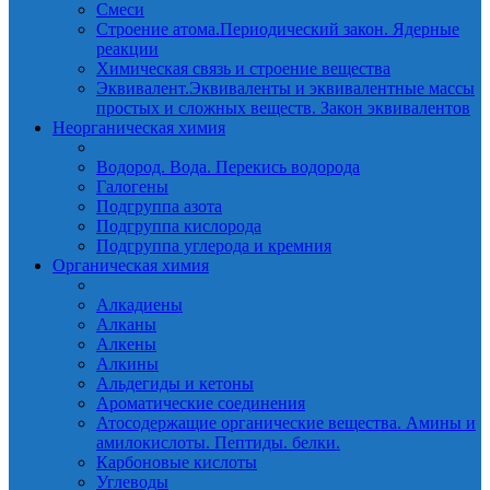
Смеси
Строение атома.Периодический закон. Ядерные
реакции
Химическая связь и строение вещества
Эквивалент.Эквиваленты и эквивалентные массы
простых и сложных веществ. Закон эквивалентов
Неорганическая химия
Водород. Вода. Перекись водорода
Галогены
Подгруппа азота
Подгруппа кислорода
Подгруппа углерода и кремния
Органическая химия
Алкадиены
Алканы
Алкены
Алкины
Альдегиды и кетоны
Ароматические соединения
Атосодержащие органические вещества. Амины и
амилокислоты. Пептиды. белки.
Карбоновые кислоты
Углеводы