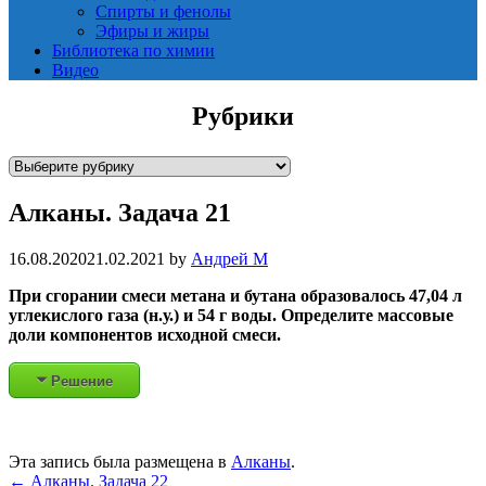
Спирты и фенолы
Эфиры и жиры
Библиотека по химии
Видео
Рубрики
Р
у
Алканы. Задача 21
б
р
и
16.08.2020
21.02.2021
by
Андрей М
к
При сгорании смеси метана и бутана образовалось 47,04 л
и
углекислого газа (н.у.) и 54 г воды. Определите массовые
доли компонентов исходной смеси.
Решение
Эта запись была размещена в
Алканы
.
Post
←
Алканы. Задача 22