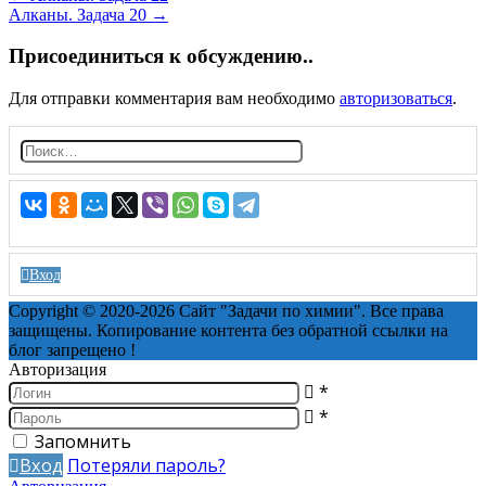
Алканы. Задача 20
→
navigation
Присоединиться к обсуждению..
Для отправки комментария вам необходимо
авторизоваться
.
Н
а
й
т
и:
Вход
Copyright © 2020-2026 Сайт "Задачи по химии". Все права
защищены. Копирование контента без обратной ссылки на
блог запрещено !
Авторизация
*
*
Запомнить
Вход
Потеряли пароль?