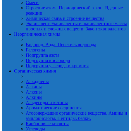
Смеси
Строение атома.Периодический закон. Ядерные
реакции
Химическая связь и строение вещества
Эквивалент.Эквиваленты и эквивалентные массы
простых и сложных веществ. Закон эквивалентов
Неорганическая химия
Водород. Вода. Перекись водорода
Галогены
Подгруппа азота
Подгруппа кислорода
Подгруппа углерода и кремния
Органическая химия
Алкадиены
Алканы
Алкены
Алкины
Альдегиды и кетоны
Ароматические соединения
Атосодержащие органические вещества. Амины и
амилокислоты. Пептиды. белки.
Карбоновые кислоты
Углеводы