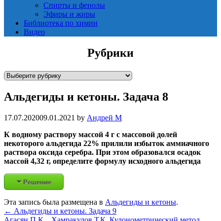
Спирты и фенолы
Эфиры и жиры
Библиотека по химии
Видео
Рубрики
Р
у
Альдегиды и кетоны. Задача 8
б
р
и
17.07.2020
09.01.2021
by
Андрей М
к
К водному раствору массой 4 г с массовой долей
и
некоторого альдегида 22% прилили избыток аммиачного
раствора оксида серебра. При этом образовался осадок
массой 4,32 г, определите формулу исходного альдегида
Решение
Эта запись была размещена в
Альдегиды и кетоны
.
Post
←
Альдегиды и кетоны. Задача 9
Агасян П.К. , Хамракулов Т.К. Кулонометрический метод