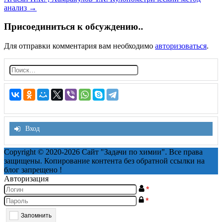
navigation
анализ
→
Присоединиться к обсуждению..
Для отправки комментария вам необходимо
авторизоваться
.
Н
а
й
т
и:
Вход
Copyright © 2020-2026 Сайт "Задачи по химии". Все права
защищены. Копирование контента без обратной ссылки на
блог запрещено !
Авторизация
*
*
Запомнить