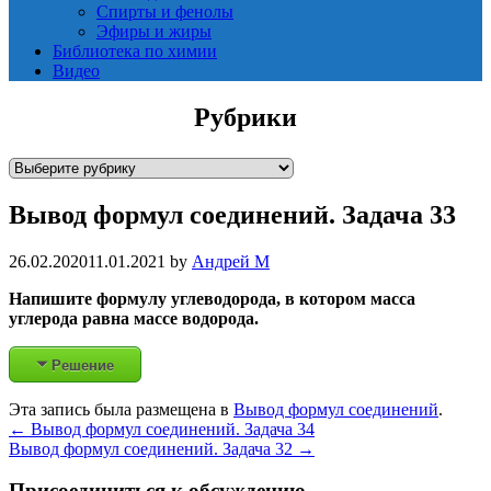
Спирты и фенолы
Эфиры и жиры
Библиотека по химии
Видео
Рубрики
Р
у
Вывод формул соединений. Задача 33
б
р
и
26.02.2020
11.01.2021
by
Андрей М
к
Напишите формулу углеводорода, в котором масса
и
углерода равна массе водорода.
Решение
Эта запись была размещена в
Вывод формул соединений
.
Post
←
Вывод формул соединений. Задача 34
Вывод формул соединений. Задача 32
→
navigation
Присоединиться к обсуждению..