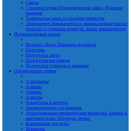
Смеси
Строение атома.Периодический закон. Ядерные
реакции
Химическая связь и строение вещества
Эквивалент.Эквиваленты и эквивалентные массы
простых и сложных веществ. Закон эквивалентов
Неорганическая химия
Водород. Вода. Перекись водорода
Галогены
Подгруппа азота
Подгруппа кислорода
Подгруппа углерода и кремния
Органическая химия
Алкадиены
Алканы
Алкены
Алкины
Альдегиды и кетоны
Ароматические соединения
Атосодержащие органические вещества. Амины и
амилокислоты. Пептиды. белки.
Карбоновые кислоты
Углеводы