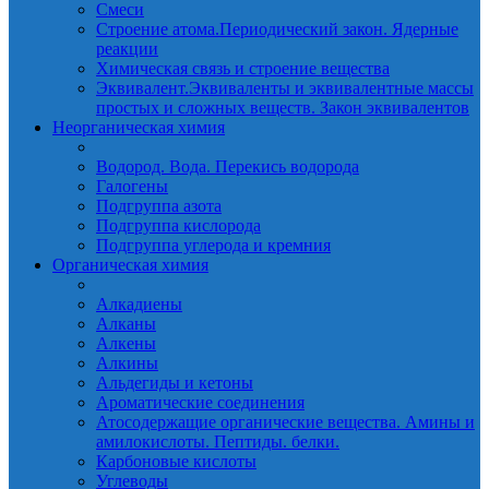
Смеси
Строение атома.Периодический закон. Ядерные
реакции
Химическая связь и строение вещества
Эквивалент.Эквиваленты и эквивалентные массы
простых и сложных веществ. Закон эквивалентов
Неорганическая химия
Водород. Вода. Перекись водорода
Галогены
Подгруппа азота
Подгруппа кислорода
Подгруппа углерода и кремния
Органическая химия
Алкадиены
Алканы
Алкены
Алкины
Альдегиды и кетоны
Ароматические соединения
Атосодержащие органические вещества. Амины и
амилокислоты. Пептиды. белки.
Карбоновые кислоты
Углеводы