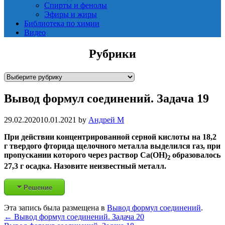
Спирты и фенолы
Эфиры и жиры
Библиотека по химии
Видео
Рубрики
Р
у
Вывод формул соединений. Задача 19
б
р
и
29.02.2020
10.01.2021
by
Андрей М
к
При действии концентрированной серной кислоты на 18,2
и
г твердого фторида щелочного металла выделился газ, при
пропускании которого через раствор Ca(OH)
образовалось
2
27,3 г осадка. Назовите неизвестный металл.
Решение
Эта запись была размещена в
Вывод формул соединений
.
Post
←
Вывод формул соединений. Задача 20