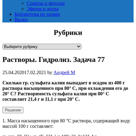
Спирты и фенолы
Эфиры и жиры
Библиотека по химии
Видео
Рубрики
Р
у
Растворы. Гидролиз. Задача 77
б
р
и
25.04.2020
17.02.2021
by
Андрей М
к
Сколько гр. сульфата калия выпадает в осадок из 400 г
и
раствора насыщенного при 80° С, при охлаждении его до
20° С? Растворимость сульфата калия при 80° С
составляет 21,4 г и 11,1 г при 20° С.
Решение
1. Масса насыщенного при 80 °C раствора, содержащий воду
массой 100 г составляет: