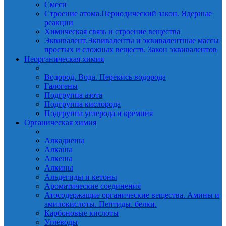
Смеси
Строение атома.Периодический закон. Ядерные
реакции
Химическая связь и строение вещества
Эквивалент.Эквиваленты и эквивалентные массы
простых и сложных веществ. Закон эквивалентов
Неорганическая химия
Водород. Вода. Перекись водорода
Галогены
Подгруппа азота
Подгруппа кислорода
Подгруппа углерода и кремния
Органическая химия
Алкадиены
Алканы
Алкены
Алкины
Альдегиды и кетоны
Ароматические соединения
Атосодержащие органические вещества. Амины и
амилокислоты. Пептиды. белки.
Карбоновые кислоты
Углеводы