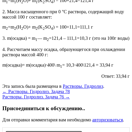
m
=m
(H
O)+ m
(K
SO
) = 100+21,4=121,4 г
1
1
2
1
2
4
2. Масса насыщенного при 0 °C раствора, содержащий воду
массой 100 г составляет:
m
=m
(H
O)+ m
(K
SO
) = 100+11,1=111,1 г
2
2
2
2
2
4
3. m(осадка) = m
— m
=121,4 – 111,1=10,3 г (это на 100г воды)
1
2
4. Рассчитаем массу осадка, образующегося при охлаждении
раствора массой 400 г:
m(осадка)= m(осадка)⋅400\ m
= 10,3⋅400\121,4 = 33,94 г
1
Ответ: 33,94 г
Эта запись была размещена в
Растворы. Гидролиз
.
Post
←
Растворы. Гидролиз. Задача 78
Растворы. Гидролиз. Задача 76
→
navigation
Присоединиться к обсуждению..
Для отправки комментария вам необходимо
авторизоваться
.