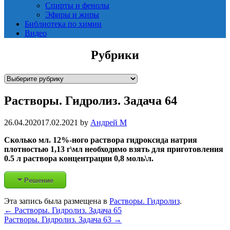
Спирты и фенолы
Эфиры и жиры
Библиотека по химии
Видео
Рубрики
Р
у
Растворы. Гидролиз. Задача 64
б
р
и
26.04.2020
17.02.2021
by
Андрей М
к
Сколько мл. 12%-ного раствора гидроксида натрия
и
плотностью 1,13 г\мл необходимо взять для приготовления
0.5 л раствора концентрации 0,8 моль\л.
Решение
Эта запись была размещена в
Растворы. Гидролиз
.
Post
←
Растворы. Гидролиз. Задача 65
Растворы. Гидролиз. Задача 63
→
navigation