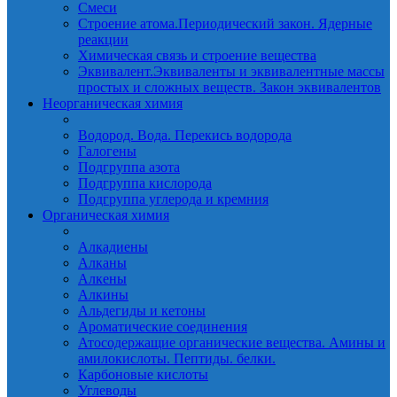
Смеси
Строение атома.Периодический закон. Ядерные
реакции
Химическая связь и строение вещества
Эквивалент.Эквиваленты и эквивалентные массы
простых и сложных веществ. Закон эквивалентов
Неорганическая химия
Водород. Вода. Перекись водорода
Галогены
Подгруппа азота
Подгруппа кислорода
Подгруппа углерода и кремния
Органическая химия
Алкадиены
Алканы
Алкены
Алкины
Альдегиды и кетоны
Ароматические соединения
Атосодержащие органические вещества. Амины и
амилокислоты. Пептиды. белки.
Карбоновые кислоты
Углеводы