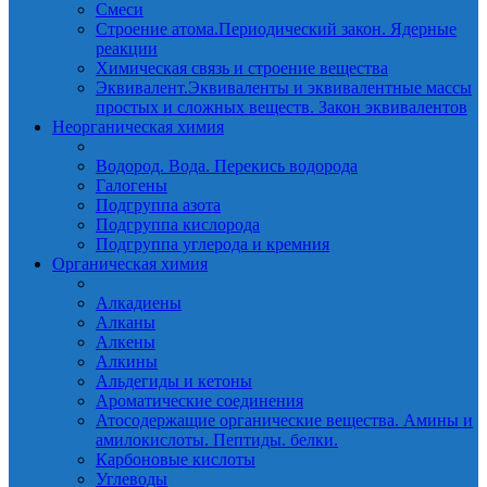
Смеси
Строение атома.Периодический закон. Ядерные
реакции
Химическая связь и строение вещества
Эквивалент.Эквиваленты и эквивалентные массы
простых и сложных веществ. Закон эквивалентов
Неорганическая химия
Водород. Вода. Перекись водорода
Галогены
Подгруппа азота
Подгруппа кислорода
Подгруппа углерода и кремния
Органическая химия
Алкадиены
Алканы
Алкены
Алкины
Альдегиды и кетоны
Ароматические соединения
Атосодержащие органические вещества. Амины и
амилокислоты. Пептиды. белки.
Карбоновые кислоты
Углеводы