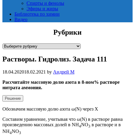
Спирты и фенолы
Эфиры и жиры
Библиотека по химии
Видео
Рубрики
Р
у
Растворы. Гидролиз. Задача 111
б
р
и
18.04.2020
18.02.2021
by
Андрей М
к
Рассчитайте массовую долю азота в 8-ном% растворе
и
нитрата аммония.
Решение
Обозначим массовую долю азота ω(N) через Х
Составим уравнение, учитывая что ω(N) в растворе равна
произведению массовых долей в NH
NO
в растворе и в
4
3
NH
NO
4
3