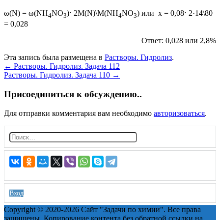
ω(N) = ω(NH
NO
)⋅ 2M(N)\M(NH
NO
) или х = 0,08⋅ 2·14\80
4
3
4
3
= 0,028
Ответ: 0,028 или 2,8%
Эта запись была размещена в
Растворы. Гидролиз
.
Post
←
Растворы. Гидролиз. Задача 112
Растворы. Гидролиз. Задача 110
→
navigation
Присоединиться к обсуждению..
Для отправки комментария вам необходимо
авторизоваться
.
Н
а
й
т
и:
Вход
Copyright © 2020-2026 Сайт "Задачи по химии". Все права
защищены. Копирование контента без обратной ссылки на