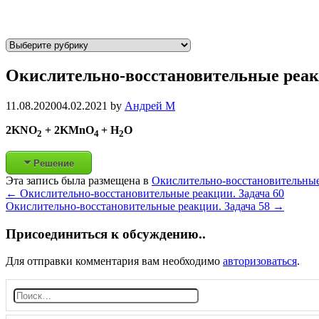
Р
у
Окислительно-восстановительные реакц
б
р
и
11.08.2020
04.02.2021
by
Андрей М
к
2KNO
+ 2KMnO
+ H
O
2
4
2
и
Решение
Эта запись была размещена в
Окислительно-восстановительны
Post
←
Окислительно-восстановительные реакции. Задача 60
Окислительно-восстановительные реакции. Задача 58
→
navigation
Присоединиться к обсуждению..
Для отправки комментария вам необходимо
авторизоваться
.
Н
а