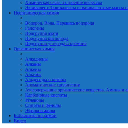
Химическая связь и строение вещества
Эквивалент.Эквиваленты и эквивалентные массы п
Неорганическая химия
Водород. Вода. Перекись водорода
Галогены
Подгруппа азота
Подгруппа кислорода
Подгруппа углерода и кремния
Органическая химия
Алкадиены
Алканы
Алкены
Алкины
Альдегиды и кетоны
Ароматические соединения
Атосодержащие органические вещества. Амины и а
Карбоновые кислоты
Углеводы
Спирты и фенолы
Эфиры и жиры
Библиотека по химии
Видео