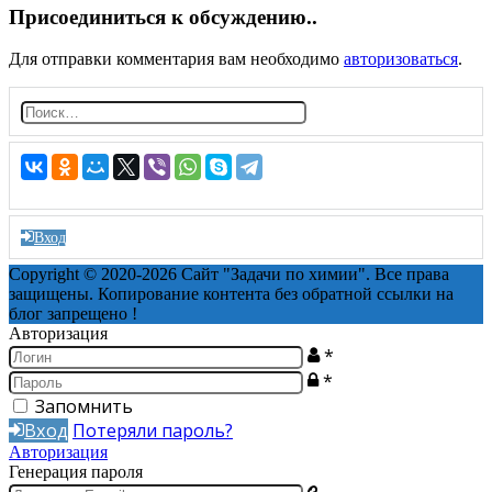
Присоединиться к обсуждению..
Для отправки комментария вам необходимо
авторизоваться
.
Н
а
й
т
и:
Вход
Copyright © 2020-2026 Сайт "Задачи по химии". Все права
защищены. Копирование контента без обратной ссылки на
блог запрещено !
Авторизация
*
*
Запомнить
Вход
Потеряли пароль?
Авторизация
Генерация пароля