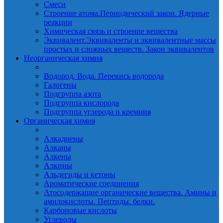
Смеси
Строение атома.Периодический закон. Ядерные
реакции
Химическая связь и строение вещества
Эквивалент.Эквиваленты и эквивалентные массы
простых и сложных веществ. Закон эквивалентов
Неорганическая химия
Водород. Вода. Перекись водорода
Галогены
Подгруппа азота
Подгруппа кислорода
Подгруппа углерода и кремния
Органическая химия
Алкадиены
Алканы
Алкены
Алкины
Альдегиды и кетоны
Ароматические соединения
Атосодержащие органические вещества. Амины и
амилокислоты. Пептиды. белки.
Карбоновые кислоты
Углеводы