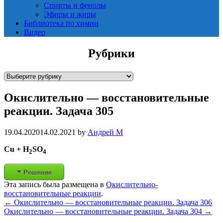
Спирты и фенолы
Эфиры и жиры
Библиотека по химии
Видео
Рубрики
Р
у
Окислительно — восстановительные
б
р
реакции. Задача 305
и
к
19.04.2020
14.02.2021
by
Андрей М
и
Cu + H
SO
2
4
Решение
Эта запись была размещена в
Окислительно-
восстановительные реакции
.
Post
←
Окислительно — восстановительные реакции. Задача 306
Окислительно — восстановительные реакции. Задача 304
→
navigation