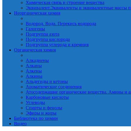
Химическая связь и строение вещества
Эквивалент.Эквиваленты и эквивалентные массы п
Неорганическая химия
Водород. Вода. Перекись водорода
Галогены
Подгруппа азота
Подгруппа кислорода
Подгруппа углерода и кремния
Органическая химия
Алкадиены
Алканы
Алкены
Алкины
Альдегиды и кетоны
Ароматические соединения
Атосодержащие органические вещества. Амины и а
Карбоновые кислоты
Углеводы
Спирты и фенолы
Эфиры и жиры
Библиотека по химии
Видео