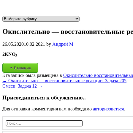
Р
у
Окислительно — восстановительные ре
б
р
и
26.05.2020
10.02.2021
by
Андрей М
к
2KNO
3
и
Решение
Эта запись была размещена в
Окислительно-восстановительны
Post
←
Окислительно — восстановительные реакции. Задача 205
Смеси. Задача 12
→
navigation
Присоединиться к обсуждению..
Для отправки комментария вам необходимо
авторизоваться
.
Н
а