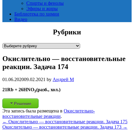
Спирты и фенолы
Эфиры и жиры
Библиотека по химии
Видео
Рубрики
Р
у
Окислительно — восстановительные
б
р
реакции. Задача 174
и
к
01.06.2020
09.02.2021
by
Андрей М
и
21Rb + 26HNO
(разб., хол.)
3
Решение
Эта запись была размещена в
Окислительно-
восстановительные реакции
.
Post
←
Окислительно — восстановительные реакции. Задача 175
Окислительно — восстановительные реакции. Задача 173
→
navigation