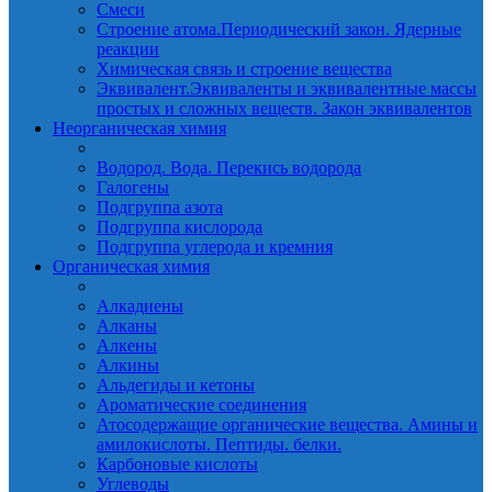
Смеси
Строение атома.Периодический закон. Ядерные
реакции
Химическая связь и строение вещества
Эквивалент.Эквиваленты и эквивалентные массы
простых и сложных веществ. Закон эквивалентов
Неорганическая химия
Водород. Вода. Перекись водорода
Галогены
Подгруппа азота
Подгруппа кислорода
Подгруппа углерода и кремния
Органическая химия
Алкадиены
Алканы
Алкены
Алкины
Альдегиды и кетоны
Ароматические соединения
Атосодержащие органические вещества. Амины и
амилокислоты. Пептиды. белки.
Карбоновые кислоты
Углеводы