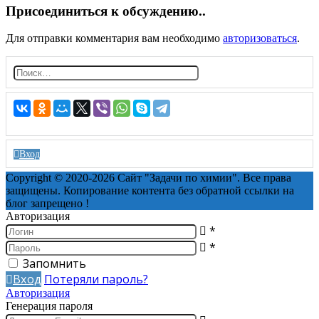
Присоединиться к обсуждению..
Для отправки комментария вам необходимо
авторизоваться
.
Н
а
й
т
и:
Вход
Copyright © 2020-2026 Сайт "Задачи по химии". Все права
защищены. Копирование контента без обратной ссылки на
блог запрещено !
Авторизация
*
*
Запомнить
Вход
Потеряли пароль?
Авторизация
Генерация пароля