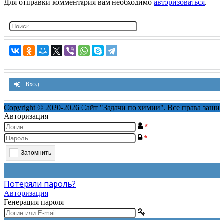
Для отправки комментария вам необходимо
авторизоваться
.
Н
а
й
т
и:
Вход
Copyright © 2020-2026 Сайт "Задачи по химии". Все права защ
Авторизация
*
*
Запомнить
Потеряли пароль?
Авторизация
Генерация пароля