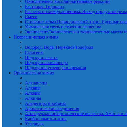
Окислительно-восстановительные реакции
Растворы. Гидролиз
Расчеты по хим уравнениям. Выход продуктов реа
Смеси
Строение атома.Периодический закон. Ядерные ре
Химическая связь и строение вещества
Эквивалент.Эквиваленты и эквивалентные массы п
Неорганическая химия
Водород. Вода. Перекись водорода
Галогены
Подгруппа азота
Подгруппа кислорода
Подгруппа углерода и кремния
Органическая химия
Алкадиены
Алканы
Алкены
Алкины
Альдегиды и кетоны
Ароматические соединения
Атосодержащие органические вещества. Амины и а
Карбоновые кислоты
Углеводы