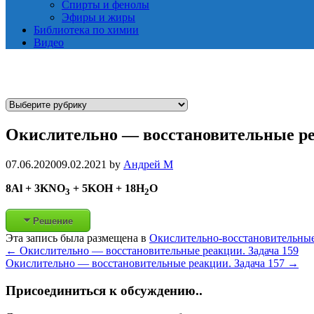
Спирты и фенолы
Эфиры и жиры
Библиотека по химии
Видео
Р
у
Окислительно — восстановительные ре
б
р
и
07.06.2020
09.02.2021
by
Андрей М
к
8Al + 3KNO
+ 5KOH + 18H
O
3
2
и
Решение
Эта запись была размещена в
Окислительно-восстановительны
Post
←
Окислительно — восстановительные реакции. Задача 159
Окислительно — восстановительные реакции. Задача 157
→
navigation
Присоединиться к обсуждению..