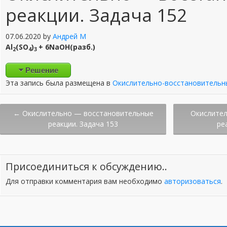
к
реакции. Задача 152
и
07.06.2020
by
Андрей М
Al
(SO
)
+ 6NaOH(разб.)
2
4
3
Решение
Эта запись была размещена в
Окислительно-восстановительн
Post
←
Окислительно — восстановительные
Окислите
реакции. Задача 153
ре
navigation
Присоединиться к обсуждению..
Для отправки комментария вам необходимо
авторизоваться
.