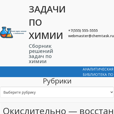
Перейти
ЗАДАЧИ
к
основному
контенту
ПО
+7(555) 555-5555
ХИМИИ
webmaster@chemtask.ru
Сборник
решений
задач по
химии
АНАЛИТИЧЕСКАЯ
БИБЛИОТЕКА ПО
Рубрики
Р
у
б
р
Окислительно — восста
и