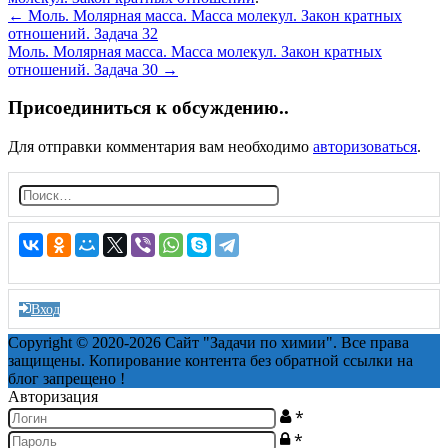
Post
←
Моль. Молярная масса. Масса молекул. Закон кратных
отношений. Задача 32
navigation
Моль. Молярная масса. Масса молекул. Закон кратных
отношений. Задача 30
→
Присоединиться к обсуждению..
Для отправки комментария вам необходимо
авторизоваться
.
Н
а
й
т
и:
Вход
Copyright © 2020-2026 Сайт "Задачи по химии". Все права
защищены. Копирование контента без обратной ссылки на
блог запрещено !
Авторизация
*
*