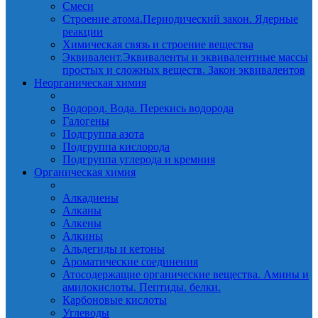
Смеси
Строение атома.Периодический закон. Ядерные
реакции
Химическая связь и строение вещества
Эквивалент.Эквиваленты и эквивалентные массы
простых и сложных веществ. Закон эквивалентов
Неорганическая химия
Водород. Вода. Перекись водорода
Галогены
Подгруппа азота
Подгруппа кислорода
Подгруппа углерода и кремния
Органическая химия
Алкадиены
Алканы
Алкены
Алкины
Альдегиды и кетоны
Ароматические соединения
Атосодержащие органические вещества. Амины и
амилокислоты. Пептиды. белки.
Карбоновые кислоты
Углеводы