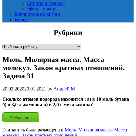
Спирты и фенолы
Эфиры и жиры
Библиотека по химии
Видео
Рубрики
Р
у
Моль. Молярная масса. Масса
б
р
молекул. Закон кратных отношений.
и
Задача 31
к
и
20.02.2020
29.01.2021
by
Андрей М
Сколько атомов водорода находится : а) в 10 моль бутана
б) в 3,0 л аммиака в) в 2,0 г метиламина?
Решение
Эта запись была размещена в
Моль. Молярная масса. Масса
молекул. Закон кратных отношений
.