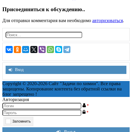
navigation
Присоединиться к обсуждению..
Для отправки комментария вам необходимо
авторизоваться
.
Н
а
й
т
и:
Вход
Copyright © 2020-2026 Сайт "Задачи по химии". Все права
защищены. Копирование контента без обратной ссылки на
блог запрещено !
Авторизация
*
*
Запомнить
Вход