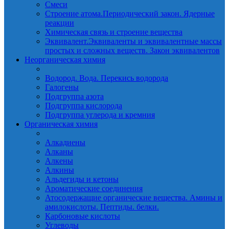
Смеси
Строение атома.Периодический закон. Ядерные
реакции
Химическая связь и строение вещества
Эквивалент.Эквиваленты и эквивалентные массы
простых и сложных веществ. Закон эквивалентов
Неорганическая химия
Водород. Вода. Перекись водорода
Галогены
Подгруппа азота
Подгруппа кислорода
Подгруппа углерода и кремния
Органическая химия
Алкадиены
Алканы
Алкены
Алкины
Альдегиды и кетоны
Ароматические соединения
Атосодержащие органические вещества. Амины и
амилокислоты. Пептиды. белки.
Карбоновые кислоты
Углеводы