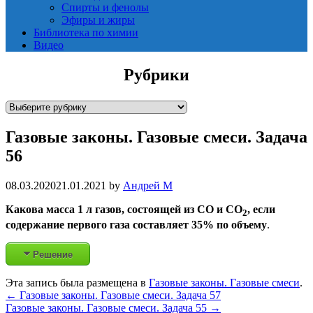
Спирты и фенолы
Эфиры и жиры
Библиотека по химии
Видео
Рубрики
Р
у
Газовые законы. Газовые смеси. Задача
б
р
56
и
к
08.03.2020
21.01.2021
by
Андрей М
и
Какова масса 1 л газов, состоящей из СО и СО
, если
2
содержание первого газа составляет 35% по объему
.
Решение
Эта запись была размещена в
Газовые законы. Газовые смеси
.
Post
←
Газовые законы. Газовые смеси. Задача 57
Газовые законы. Газовые смеси. Задача 55
→