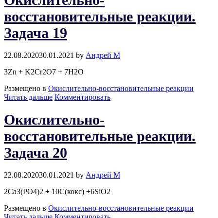
Задача
18
восстановительные реакции.
Задача 19
22.08.2020
30.01.2021
by
Андрей М
3Zn + K2Cr2O7 + 7H2O
Размещено в
Окислительно-восстановительные реакции
Окислительно-
Читать дальше
Комментировать
восстановительные
реакции.
Окислительно-
Задача
19
восстановительные реакции.
Задача 20
22.08.2020
30.01.2021
by
Андрей М
2Ca3(PO4)2 + 10C(кокс) +6SiO2
Размещено в
Окислительно-восстановительные реакции
Окислительно-
Читать дальше
Комментировать