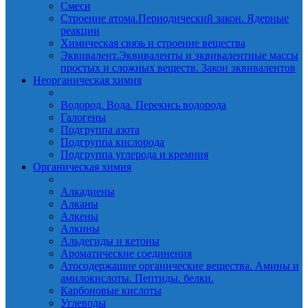
Смеси
Строение атома.Периодический закон. Ядерные
реакции
Химическая связь и строение вещества
Эквивалент.Эквиваленты и эквивалентные массы
простых и сложных веществ. Закон эквивалентов
Неорганическая химия
Водород. Вода. Перекись водорода
Галогены
Подгруппа азота
Подгруппа кислорода
Подгруппа углерода и кремния
Органическая химия
Алкадиены
Алканы
Алкены
Алкины
Альдегиды и кетоны
Ароматические соединения
Атосодержащие органические вещества. Амины и
амилокислоты. Пептиды. белки.
Карбоновые кислоты
Углеводы