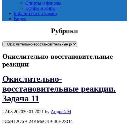
Спирты и фенолы
Эфиры и жиры
Библиотека по химии
Видео
Рубрики
Р
у
Окислительно-восстановительные
б
р
реакции
и
к
Окислительно-
и
восстановительные реакции.
Задача 11
22.08.2020
30.01.2021
by
Андрей М
5C6H12O6 + 24KMnO4 + 36H2SO4