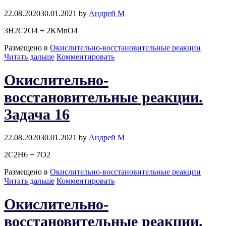
22.08.2020
30.01.2021
by
Андрей М
3H2C2O4 + 2KMnO4
Размещено в
Окислительно-восстановительные реакции
Окислительно-
Читать дальше
Комментировать
восстановительные
реакции.
Окислительно-
Задача
15
восстановительные реакции.
Задача 16
22.08.2020
30.01.2021
by
Андрей М
2C2H6 + 7O2
Размещено в
Окислительно-восстановительные реакции
Окислительно-
Читать дальше
Комментировать
восстановительные
реакции.
Окислительно-
Задача
16
восстановительные реакции.