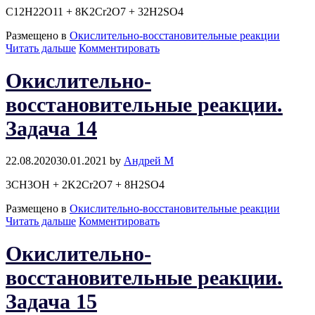
C12H22O11 + 8K2Cr2O7 + 32H2SO4
Размещено в
Окислительно-восстановительные реакции
Окислительно-
Читать дальше
Комментировать
восстановительные
реакции.
Окислительно-
Задача
13
восстановительные реакции.
Задача 14
22.08.2020
30.01.2021
by
Андрей М
3CH3OH + 2K2Cr2O7 + 8H2SO4
Размещено в
Окислительно-восстановительные реакции
Окислительно-
Читать дальше
Комментировать
восстановительные
реакции.
Окислительно-
Задача
14
восстановительные реакции.
Задача 15